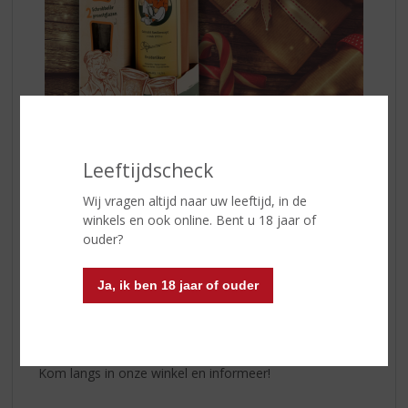
Schrobbelèr
is een kruidenlikeur met een
Leeftijdscheck
alcoholpercentage van 21,5% waarvan de samenstelling
Wij vragen altijd naar uw leeftijd, in de
al meer dan vijftig jaar een goed bewaard
winkels en ook online. Bent u 18 jaar of
familiegeheim is. De unieke smaak dankt
Schrobbelèr
ouder?
aan maar liefst 43 verschillende kruiden en specerijen.
Ontdek de Schrobbelèr geschenkverpakking, een
perfect cadeau om te delen. Laat de smaak van
Ja, ik ben 18 jaar of ouder
Schrobbelèr jullie samenzijn verwarmen.
Proost op mooie momenten en onvergetelijke
vriendschappen.
Kom langs in onze winkel en informeer!