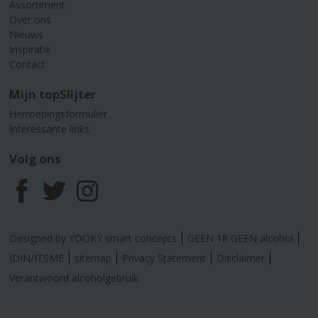
Assortiment
Over ons
Nieuws
Inspiratie
Contact
Mijn topSlijter
Herroepingsformulier
Interessante links
Volg ons
F
T
I
a
w
n
Designed by YOOKY smart concepts
GEEN 18 GEEN alcohol
c
i
s
IDIN/ITSME
sitemap
Privacy Statement
Disclaimer
Verantwoord alcoholgebruik
e
t
t