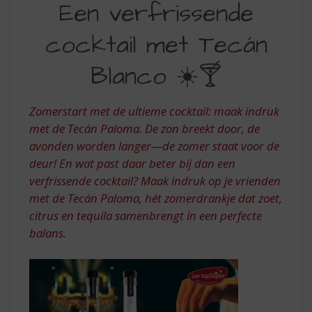
S
Een verfrissende
VERFRISSENDE
p
r
cocktail met Tecán
COCKTAIL
i
MET
n
Blanco ☀️🍸
g
TECAN
n
BLANCO
a
Zomerstart met de ultieme cocktail: maak indruk
a
met de Tecán Paloma. De zon breekt door, de
r
avonden worden langer—de zomer staat voor de
d
deur! En wat past daar beter bij dan een
e
n
verfrissende cocktail? Maak indruk op je vrienden
a
met de Tecán Paloma, hét zomerdrankje dat zoet,
v
citrus en tequila samenbrengt in een perfecte
i
balans.
g
a
t
i
e