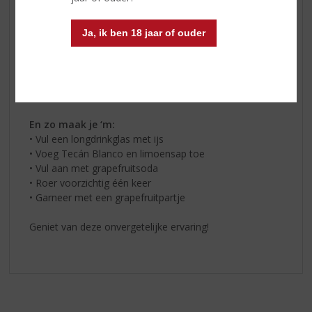
Probeer nu de Tecán Paloma!
Ja, ik ben 18 jaar of ouder
Dit heb je nodig:
* 40 ml
Tecán Blanco
* 15 ml limoensap
* Grapefruitsoda
‍* Grapefruitpartje
En zo maak je ‘m:‍
• Vul een longdrinkglas met ijs
• Voeg Tecán Blanco en limoensap toe
• Vul aan met grapefruitsoda
• Roer voorzichtig één keer
• Garneer met een grapefruitpartje
Geniet van deze onvergetelijke ervaring!