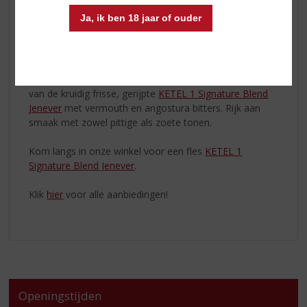
met de herkenbare zachte en zuivere smaak van KETEL
Ja, ik ben 18 jaar of ouder
1.
KETEL 1 SIGNATURE BLEND IN DE MIX
De Manhattan is een populaire cocktail uit de
gelijknamige wijk in New York. Een heerlijke combinatie
van de kruidig frisse, gerijpte
KETEL 1 Signature Blend
Jenever
met vermouth en angostura bitters. Rijk aan
smaak met zowel pittige als zoete tonen.
Kom langs in onze winkel voor een fles
KETEL 1
Signature Blend Jenever
.
Klik
hier
voor alle aanbiedingen!
Openingstijden