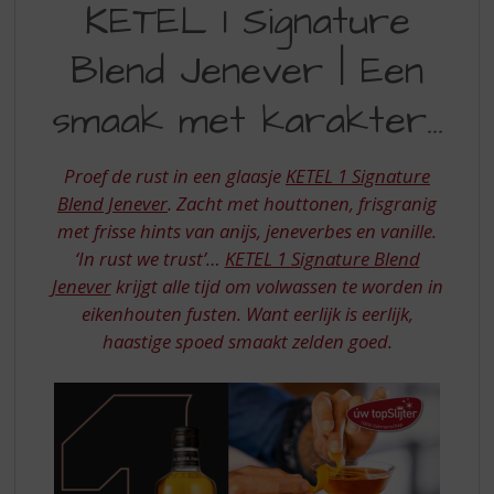
S
KETEL 1 Signature
SMAAK
p
r
Blend Jenever | Een
MET
i
KARAKTER
n
smaak met karakter…
g
n
a
Proef de rust in een glaasje
KETEL 1 Signature
a
Blend Jenever
. Zacht met houttonen, frisgranig
r
met frisse hints van anijs, jeneverbes en vanille.
d
‘In rust we trust’…
KETEL 1 Signature Blend
e
n
Jenever
krijgt alle tijd om volwassen te worden in
a
eikenhouten fusten. Want eerlijk is eerlijk,
v
haastige spoed smaakt zelden goed.
i
g
a
t
i
e