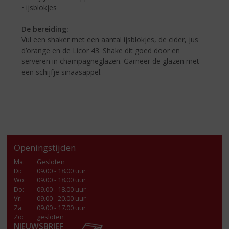
• ijsblokjes
De bereiding:
Vul een shaker met een aantal ijsblokjes, de cider, jus
d’orange en de Licor 43. Shake dit goed door en
serveren in champagneglazen. Garneer de glazen met
een schijfje sinaasappel.
Openingstijden
Ma
:
Gesloten
Di
:
09.00 - 18.00 uur
Wo
:
09.00 - 18.00 uur
Do
:
09.00 - 18.00 uur
Vr
:
09.00 - 20.00 uur
Za
:
09.00 - 17.00 uur
Zo:
gesloten
NIEUWSBRIEF