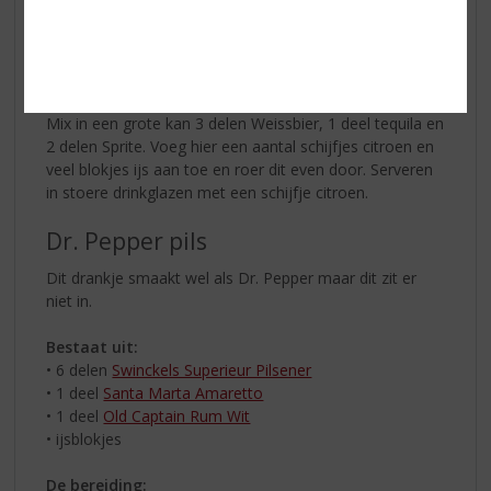
• 2 delen Sprite
• schijfjes limoen
• ijsblokjes
De bereiding:
Mix in een grote kan 3 delen Weissbier, 1 deel tequila en
2 delen Sprite. Voeg hier een aantal schijfjes citroen en
veel blokjes ijs aan toe en roer dit even door. Serveren
in stoere drinkglazen met een schijfje citroen.
Dr. Pepper pils
Dit drankje smaakt wel als Dr. Pepper maar dit zit er
niet in.
Bestaat uit:
• 6 delen
Swinckels Superieur Pilsener
• 1 deel
Santa Marta Amaretto
• 1 deel
Old Captain Rum Wit
• ijsblokjes
De bereiding: