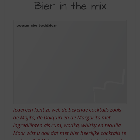
S
Bier in the mix
IN
p
r
THE
i
MIX
n
g
n
a
a
r
d
e
n
a
v
i
g
Iedereen kent ze wel, de bekende cocktails zoals
a
de Mojito, de Daiquiri en de Margarita met
t
ingrediënten als rum, wodka, whisky en tequila.
i
e
Maar wist u ook dat met bier heerlijke cocktails te