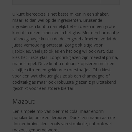
U kunt biercocktails het beste mixen in een shaker,
maar let dan wel op de ingrediënten. Bruisende
ingrediënten kunt u namelijk beter roeren in een grote
kan of in delen schenken in het glas. Met een barmaatje
of shotglaasje kunt u de delen goed afmeten, zodat de
juiste verhouding ontstaat. Zorg ook altijd voor
ijsblokjes, veel ijsblokjes en het oog wil ook wat, dus
kies het juiste glas. Longdrinkglazen zijn meestal prima,
maar simpel. Deze kunt u natuurlijk opsieren met een
schijfje citroen en gekleurde roerstaafjes. Of u kiest
voor een wat chiquer glas zoals een champagne of
cocktail-glas maar ook robuuste glazen zijn uitstekend
geschikt voor een stoere biertail!
Mazout
Een simpele mix van bier met cola, maar enorm
populair bij onze zuiderburen. Dankt zijn naam aan de
donker bruine kleur zoals van stookolie, dat ook wel
mazout genoemd wordt.