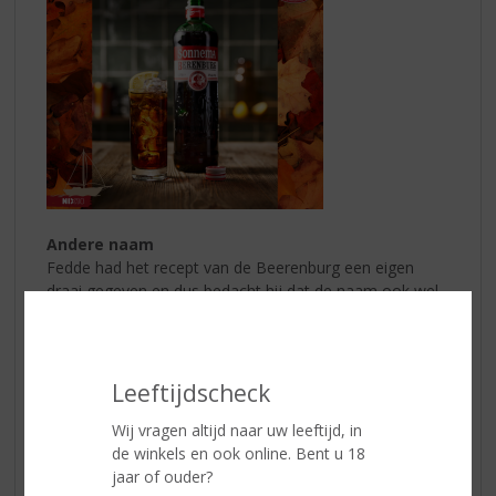
Andere naam
Fedde had het recept van de Beerenburg een eigen
draai gegeven en dus bedacht hij dat de naam ook wel
net even anders kon. Een grote verandering werd het
echter niet. Hij haalde uit ‘Beerenburg’ een ‘e’ en zo
ontstond de naam Berenburg. Typisch iets voor de
eigenzinnige Fedde. Wat is begonnen met een
Leeftijdscheck
eigenzinnig idee van Fedde, is uitgegroeid tot een
Wij vragen altijd naar uw leeftijd, in
symbool van karakter, trots en traditie. Tot op de dag
de winkels en ook online. Bent u 18
van vandaag wordt Sonnema met trots en passie
jaar of ouder?
volgens hetzelfde geheime receptuur bereid zoals