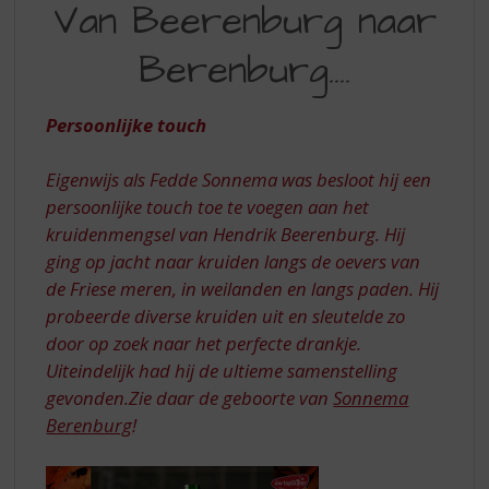
S
Van Beerenburg naar
BEERENBURG
p
r
Berenburg....
NAAR
i
BERENBURG
n
g
Persoonlijke touch
n
a
Eigenwijs als Fedde Sonnema was besloot hij een
a
persoonlijke touch toe te voegen aan het
r
d
kruidenmengsel van Hendrik Beerenburg. Hij
e
ging op jacht naar kruiden langs de oevers van
n
de Friese meren, in weilanden en langs paden. Hij
a
probeerde diverse kruiden uit en sleutelde zo
v
door op zoek naar het perfecte drankje.
i
Uiteindelijk had hij de ultieme samenstelling
g
a
gevonden.Zie daar de geboorte van
Sonnema
t
Berenburg
!
i
e