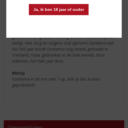
Fedde Sonnema dat in 1860 deed.
Ja, ik ben 18 jaar of ouder
Ambachtelijk gemaakt
In de unieke receptuur worden o.a. gentiaanwortel,
sandelhout, duizendguldenkruid, esblad, oranjeschillen
en andere kruiden gebruikt. Zo begon het 165 jaar
geleden en zo gebeurt het nog steeds. Ambachtelijk en
eerlijk. Met zorg en volgens oud (geheim) familierecept.
Na 165 jaar wordt Sonnema nog steeds gemaakt in
Friesland, maar gedronken in de hele wereld, door
iedereen, het hele jaar door.
Mixtip
Sonnema in de mix met 7 up, heb je dat al eens
geprobeerd?
Openingstijden