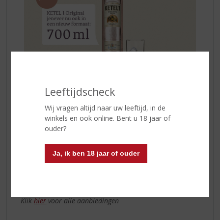
Leeftijdscheck
Zacht en zuiver...
Met tonen van jeneverbes en peper en een extra lange,
Wij vragen altijd naar uw leeftijd, in de
zachte afdronk. Gestookt van graandistillaten en een
winkels en ook online. Bent u 18 jaar of
gelagerde granen-eau-de-vie. De finesse zit in de
ouder?
kruiden.
Nu ook verkrijgbaar in de nieuwe 700 ml fles
.
Ja, ik ben 18 jaar of ouder
In
KETEL 1
komen kwaliteit, ambacht, traditie én
vernieuwing samen. Een smaakmaker op terrassen,
festivals en thuis!
Klik
hier
voor alle aanbiedingen