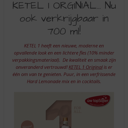
S
KETEL 1 ORGINIAL... Nu
1
p
r
ook verkrijgbaar in
ORIGINAL
i
NU
n
700 ml!
g
OOK
n
VERKRIJGBAAR
a
KETEL 1 heeft een nieuwe, moderne en
a
IN
opvallende look en een lichtere fles (10% minder
r
verpakkingsmateriaal). De kwaliteit en smaak zijn
700
d
onveranderd vertrouwd!
KETEL 1 Original
is er
e
ML!
n
één om van te genieten. Puur, in een verfrissende
a
Hard Lemonade mix en in cocktails.
v
i
g
a
t
i
e