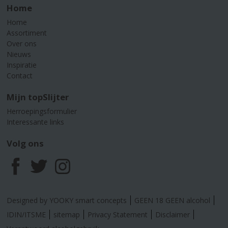
Home
Home
Assortiment
Over ons
Nieuws
Inspiratie
Contact
Mijn topSlijter
Herroepingsformulier
Interessante links
Volg ons
F
T
I
a
w
n
Designed by YOOKY smart concepts
GEEN 18 GEEN alcohol
c
i
s
IDIN/ITSME
sitemap
Privacy Statement
Disclaimer