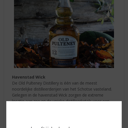
Havenstad Wick
De Old Pulteney Distillery is één van de meest
noordelijke distilleerderijen van het Schotse vasteland.
Gelegen in de havenstad Wick zorgen de extreme
locatie aan zee en de unieke distilleerketels voor een
Schotse Single Malt Whisky welke barst van kracht en
doordrenkt is van de zee. In 1826 opende James
Henderson de distilleerderij van Old Pulteney en
sindsdien is de whisky van Old Pulteney onlosmakelijk