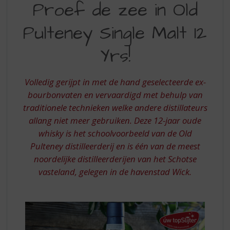
S
Proef de zee in Old
DE
p
r
Pulteney Single Malt 12
ZEE
i
IN
n
Yrs!
g
OLD
n
PULTENEY
a
Volledig gerijpt in met de hand geselecteerde ex-
a
SINGLE
bourbonvaten en vervaardigd met behulp van
r
traditionele technieken welke andere distillateurs
MALT
d
allang niet meer gebruiken. Deze 12-jaar oude
e
12
n
whisky is het schoolvoorbeeld van de Old
YRS
a
Pulteney distilleerderij en is één van de meest
v
noordelijke distilleerderijen van het Schotse
i
vasteland, gelegen in de havenstad Wick.
g
a
t
i
e