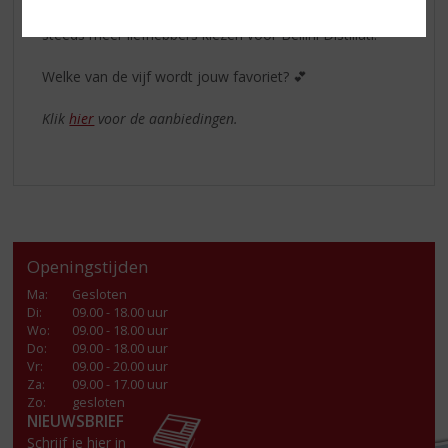
Schenk gekoeld, geniet samen en proef zelf waarom
steeds meer liefhebbers kiezen voor Bellini Distillati.
Welke van de vijf wordt jouw favoriet? 💕
Klik
hier
voor de aanbiedingen.
Openingstijden
Ma
:
Gesloten
Di
:
09.00 - 18.00 uur
Wo
:
09.00 - 18.00 uur
Do
:
09.00 - 18.00 uur
Vr
:
09.00 - 20.00 uur
Za
:
09.00 - 17.00 uur
Zo:
gesloten
NIEUWSBRIEF
Schrijf je hier in