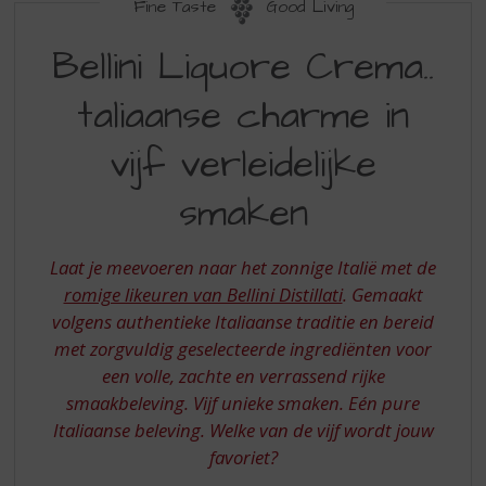
S
Fine Taste
Good Living
p
BELLINI
r
Bellini Liquore Crema..
LIQUORE
i
n
taliaanse charme in
CREMA
g
ITALIAANSE
n
vijf verleidelijke
a
CHARME
a
smaken
IN
r
d
VIJF
e
Laat je meevoeren naar het zonnige Italië met de
VERLEIDELIJKE
n
romige likeuren van Bellini Distillati
. Gemaakt
a
SMAKEN
volgens authentieke Italiaanse traditie en bereid
v
i
met zorgvuldig geselecteerde ingrediënten voor
g
een volle, zachte en verrassend rijke
a
smaakbeleving. Vijf unieke smaken. Eén pure
t
Italiaanse beleving. Welke van de vijf wordt jouw
i
favoriet?
e