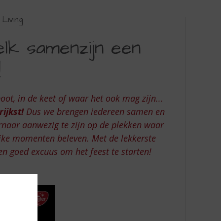
Living
lk samenzijn een
!
boot, in de keet of waar het ook mag zijn...
ijkst!
Dus we brengen iedereen samen en
rnaar aanwezig te zijn op de plekken waar
jke momenten beleven. Met de lekkerste
en goed excuus om het feest te starten!