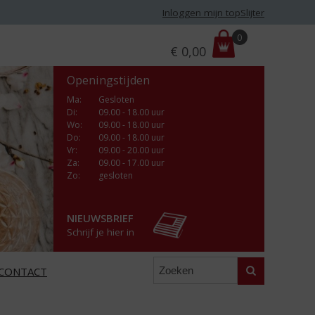
Inloggen mijn topSlijter
P
0
€
0,00
r
i
Openingstijden
j
s
Ma
:
Gesloten
Di
:
09.00 - 18.00 uur
:
Wo
:
09.00 - 18.00 uur
Do
:
09.00 - 18.00 uur
Vr
:
09.00 - 20.00 uur
Za
:
09.00 - 17.00 uur
Zo:
gesloten
NIEUWSBRIEF
Schrijf je hier in
Zoeken
CONTACT