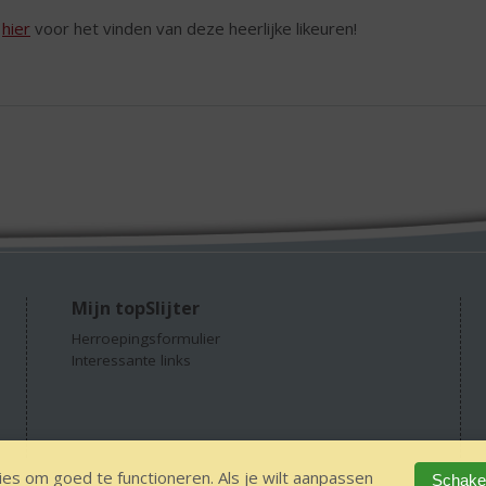
k
hier
voor het vinden van deze heerlijke likeuren!
Mijn topSlijter
Herroepingsformulier
Interessante links
es om goed te functioneren. Als je wilt aanpassen
Schakel