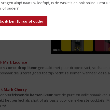
 vragen altijd naar uw leeftijd, in de winkels en ook online. Bent u
ar of ouder?
Ja, ik ben 18 jaar of ouder
k Mark Licorice
en zoete droplikeur
gemaakt met puur dropextract, vodka en ee
psmaak die uiterst goed tot zijn recht zal komen wanneer deze 
rk Mark Cherry
een
verfrissende kersenlikeur
met de pure en volle smaak van A
kt het perfect als shot of als basis voor de lekkerste cocktails. M
rry!