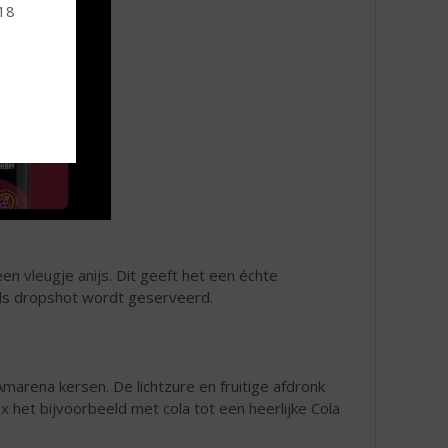
 18
n vleugje anijs. Dit geeft het een échte
als dropshot wordt geserveerd.
marena kersen. De lichtzure en fruitige afdronk
ix het bijvoorbeeld met cola tot een heerlijke Cola