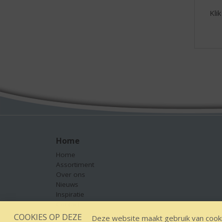
Kli
Home
Home
Assortiment
Over ons
Nieuws
Inspiratie
Contact
COOKIES OP DEZE
Deze website maakt gebruik van cooki